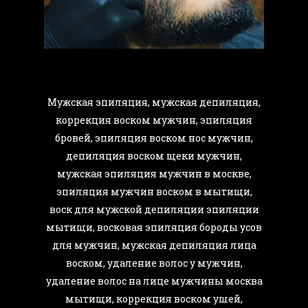
Мужская эпиляция, мужская депиляция,
коррекция воском мужчин, эпиляция
бровей, эпиляция воском нос мужчин,
депиляция воском щеки мужчин,
мужская эпиляция мужчин в москве,
эпиляция мужчин воском в мытищи,
воск для мужской депиляции эпиляции
мытищи, восковая эпиляция бороды усов
для мужчин, мужская депиляция лица
воском, удаление волос у мужчин,
удаление волос на лице мужчины москва
мытищи, коррекция воском ушей,